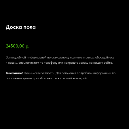
Доска пола
SKU:
24500,00
р.
За подробной информацией по актуальному наличию и ценам обращайтесь
к нашим специалистам по телефону или направьте заявку на нашем сайте.
Внимание!
Цены могли устареть. Для получения подробной информации по
актуальным ценам просьба связаться с нашей командой.
Характеристики
Характеристики
Порода дерева: Хвоя
Сорт: AB
Влажность: 8-12%.
Толщина: 28 мм
Ширина: 141 мм
Длина: 3000 мм