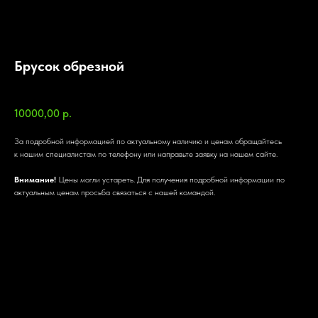
Брусок обрезной
SKU:
10000,00
р.
За подробной информацией по актуальному наличию и ценам обращайтесь
к нашим специалистам по телефону или направьте заявку на нашем сайте.
Внимание!
Цены могли устареть. Для получения подробной информации по
актуальным ценам просьба связаться с нашей командой.
Характеристики
Характеристики
Порода дерева: Хвоя
Сорт: 2
Стандарт: ТУ
Толщина: 30 мм
Ширина: 30 мм
Длина: 3000 мм